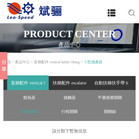
PRODUCT CENTER
產品中心
首頁
>
產品中心
>
直梯配件 vertical ladder fitting
>
U型感應器
直梯配件 vertical l
扶梯配件 escalator
自動扶梯扶手帶 h
adder fitting
parts
andrail
散熱器
接觸器
平層感應開關
U型感應器
行程開關
開關鎖
該分類下暫無信息