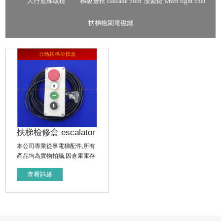
人行道梯級鏈
梯級邊框 cascade bord
漲緊鏈 when tight chai
er
n
扶梯抱閘電磁鐵
扶梯檢修盒 escalator
repair box
本公司專業從事電梯配件,所有
產品均為實物拍攝,因倉庫庫存
品種及型號較多,有些產品未及
查看詳細
時上圖,需要配件的親請隨時與
客服聯系