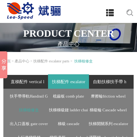
PRODUCT CENTER
產品中心
首頁
>
產品中心
>
扶梯配件 escalator parts
>
扶梯檢修盒
直梯配件 vertical l
扶梯配件 escalator
自動扶梯扶手帶 h
adder fitting
parts
andrail
扶手帶導軌Handrail G
梳齒板 comb plate
摩擦輪friction wheel
uide
扶梯檢修盒
扶梯梯級鏈 ladder chai
梯級輪 Cascade wheel
n
出入口蓋板 gate cover
梯級 cascade
扶梯開關系列 escalator
switch series